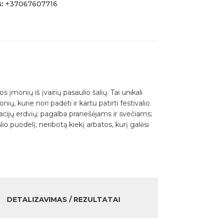
s:
+37067607716
įmonių iš įvairių pasaulio šalių. Tai unikali
ių, kurie nori padėti ir kartu patirti festivalio
stacijų erdvių; pagalba pranešėjams ir svečiams;
o puodelį; neribotą kiekį arbatos, kurį galėsi
DETALIZAVIMAS / REZULTATAI