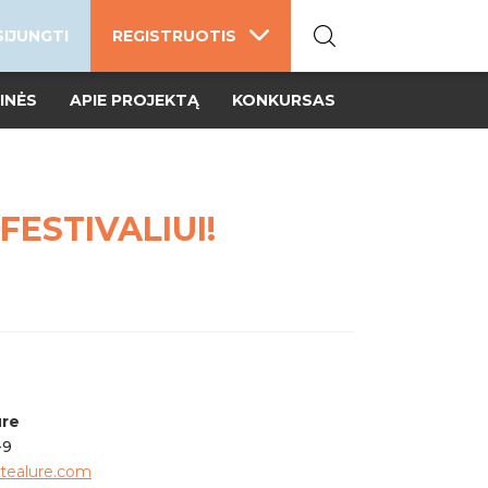
SIJUNGTI
REGISTRUOTIS
INĖS
APIE PROJEKTĄ
KONKURSAS
ESTIVALIUI!
ure
-9
tealure.com