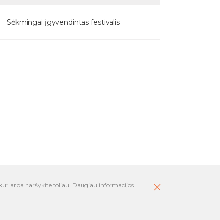
Sėkmingai įgyvendintas festivalis
ku“ arba naršykite toliau. Daugiau informacijos
oms mokykloms