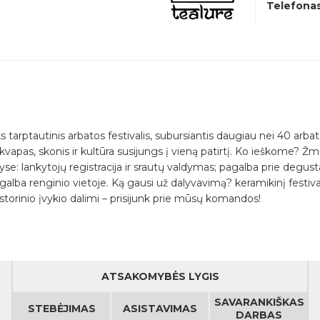
Telefona
tarptautinis arbatos festivalis, subursiantis daugiau nei 40 arbatos 
 kvapas, skonis ir kultūra susijungs į vieną patirtį. Ko ieškome? Žmon
srityse: lankytojų registracija ir srautų valdymas; pagalba prie degu
lba renginio vietoje. Ką gausi už dalyvavimą? keramikinį festivali
 istorinio įvykio dalimi – prisijunk prie mūsų komandos!
ATSAKOMYBĖS LYGIS
SAVARANKIŠKAS
STEBĖJIMAS
ASISTAVIMAS
DARBAS