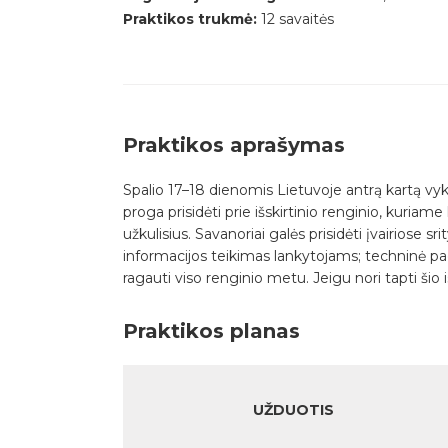
Praktikos trukmė:
12 savaitės
Praktikos aprašymas
Spalio 17–18 dienomis Lietuvoje antrą kartą vyks 
proga prisidėti prie išskirtinio renginio, kuriame
užkulisius. Savanoriai galės prisidėti įvairiose 
informacijos teikimas lankytojams; techninė paga
ragauti viso renginio metu. Jeigu nori tapti šio
Praktikos planas
UŽDUOTIS