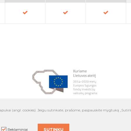
lapukai (angl. cookies). Jeigu sutinkate, prašome, paspauskite mygtuką „Sutin
Prisijunk
Studentams
Įmonėms
Aukštosi
SUTINKU
Reklaminiai