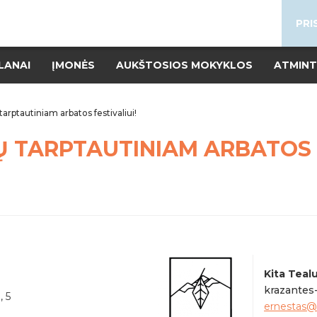
PRI
LANAI
ĮMONĖS
AUKŠTOSIOS MOKYKLOS
ATMINT
arptautiniam arbatos festivaliui!
 TARPTAUTINIAM ARBATOS F
Kita Teal
krazantes
 , 5
ernestas@