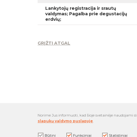
Lankytojų registracija ir srautų
valdymas; Pagalba prie degustacijų
erdvių;
GRĮŽTI ATGAL
Norime Jus informuoti, kad šioje svetainėje naudojami s
slapukų valdymo puslapyje
.
Registruokis
Būtini
Funkciniai
Statistiniai