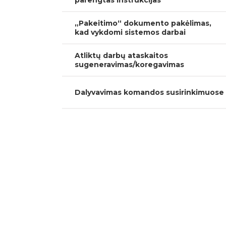
parengtas instrukcijas
„Pakeitimo“ dokumento pakėlimas,
kad vykdomi sistemos darbai
Atliktų darbų ataskaitos
sugeneravimas/koregavimas
Dalyvavimas komandos susirinkimuose