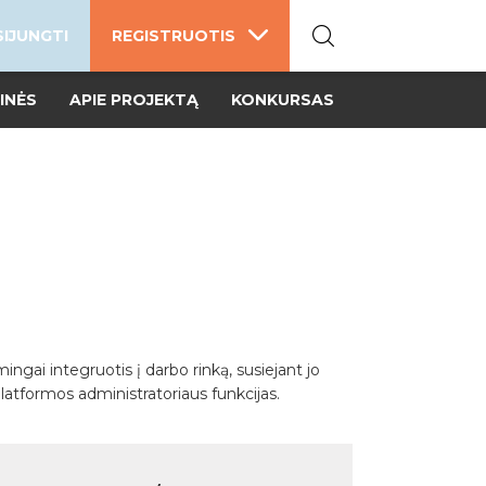
SIJUNGTI
REGISTRUOTIS
INĖS
APIE PROJEKTĄ
KONKURSAS
gai integruotis į darbo rinką, susiejant jo
platformos administratoriaus funkcijas.