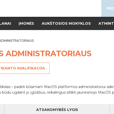
PRI
LANAI
ĮMONĖS
AUKŠTOSIOS MOKYKLOS
ATMINT
ADMINISTRATORIAUS
 ADMINISTRATORIAUS
IKANTO KVALIFIKACIJA
ikslas – padėti būsimam MacOS platformos administratoriui sėkmin
iu būdu ugdant jo įgūdžius, reikalingus atlikti jaunesniojo MacOS 
ATSAKOMYBĖS LYGIS