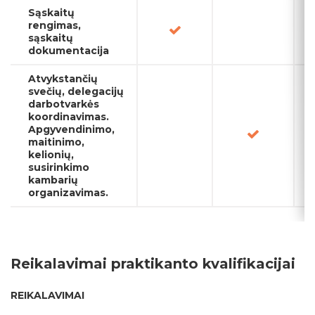
Sąskaitų
rengimas,
sąskaitų
dokumentacija
Atvykstančių
svečių, delegacijų
darbotvarkės
koordinavimas.
Apgyvendinimo,
maitinimo,
kelionių,
susirinkimo
kambarių
organizavimas.
Reikalavimai praktikanto kvalifikacijai
REIKALAVIMAI