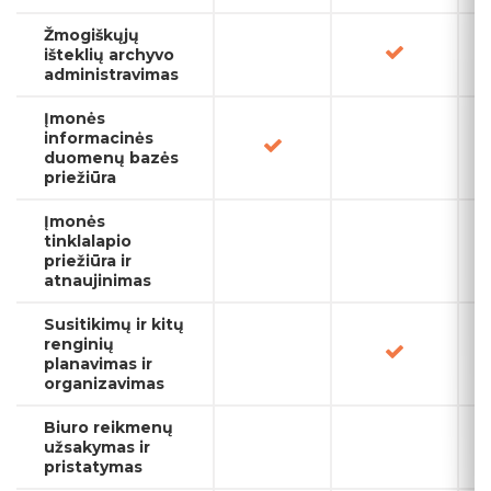
Žmogiškųjų
išteklių archyvo
administravimas
Įmonės
informacinės
duomenų bazės
priežiūra
Įmonės
tinklalapio
priežiūra ir
atnaujinimas
Susitikimų ir kitų
renginių
planavimas ir
organizavimas
Biuro reikmenų
užsakymas ir
pristatymas