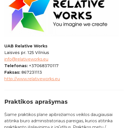
UAB Relative Works
Laisvės pr. 125 Vilnius
info@relativeworks.eu
Telefonas:
+37068370117
Faksas:
867231113
http://www.relativeworks.eu
Praktikos aprašymas
Šiame praktikos plane apibrėžiamos veiklos daugiausiai
atitinka biuro administratoriaus pareigas, kurios atitinka
praktikanto išsilavinimą ir įgūdžius. Praktikos metu /