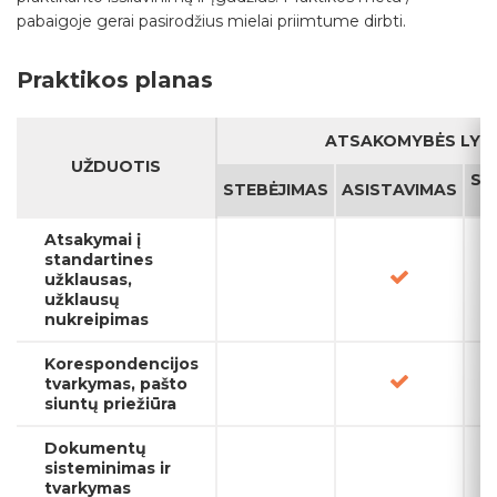
pabaigoje gerai pasirodžius mielai priimtume dirbti.
Praktikos planas
ATSAKOMYBĖS LYGI
UŽDUOTIS
SA
STEBĖJIMAS
ASISTAVIMAS
Atsakymai į
standartines
užklausas,
užklausų
nukreipimas
Korespondencijos
tvarkymas, pašto
siuntų priežiūra
Dokumentų
sisteminimas ir
tvarkymas