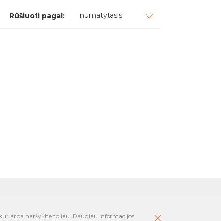
numatytasis
Rūšiuoti pagal:
oms mokykloms
ku“ arba naršykite toliau. Daugiau informacijos