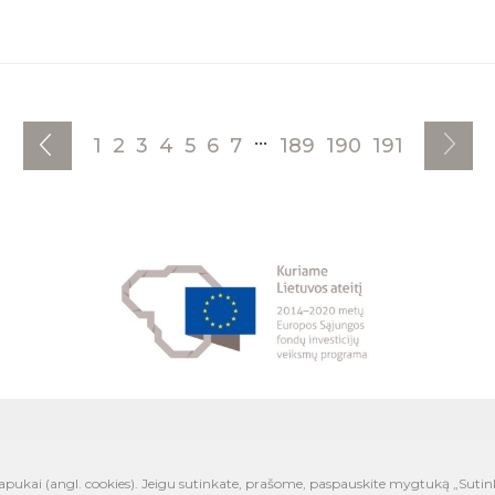
...
1
2
3
4
5
6
7
189
190
191
Prisijunk
Studentams
Įmonėms
Aukštosi
lapukai (angl. cookies). Jeigu sutinkate, prašome, paspauskite mygtuką „Sutin