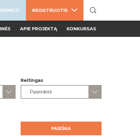
SIJUNGTI
REGISTRUOTIS
INĖS
APIE PROJEKTĄ
KONKURSAS
Reitingas
Pasirinkite
PAIEŠKA