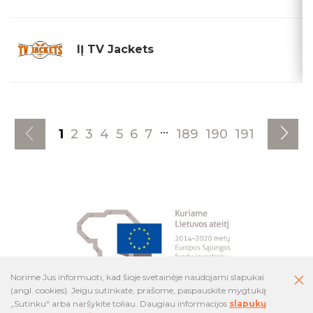
IĮ TV Jackets
...
1
2
3
4
5
6
7
189
190
191
Norime Jus informuoti, kad šioje svetainėje naudojami slapukai
(angl. cookies). Jeigu sutinkate, prašome, paspauskite mygtuką
„Sutinku“ arba naršykite toliau. Daugiau informacijos
slapukų